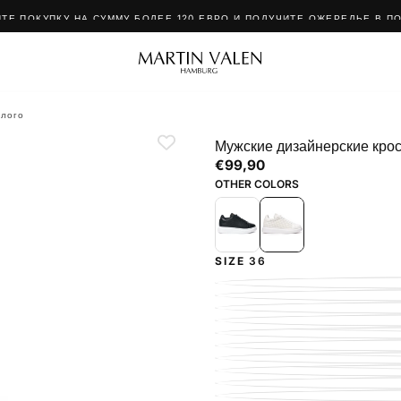
ТЕ ПОКУПКУ НА СУММУ БОЛЕЕ 120 ЕВРО И ПОЛУЧИТЕ ОЖЕРЕЛЬЕ В П
елого
Мужские дизайнерские крос
€99,90
Regular
€99,90
price
OTHER COLORS
SIZE
36