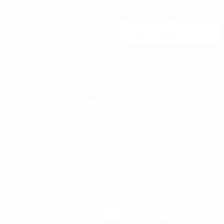
СУММУ ОТ 120 ЕВРО
Присоединяйтесь
Вы можете отказаться от подписки в любой момент. Для этого, пожалуйста,
ознакомьтесь с нашими контактными данными в разделе «Правовая
информация».
МУЖСКИЕ
ЖЕНСКИЙ
МУЖЧИНЫ
БЕЛЫЕ КРОССОВКИ
ОБУВЬ ИЗ КОЖИ ПРЕМИУМ-КЛАССА
MARTIN VALEN
БРЮКИ
СВИТШОТЫ И ТОЛСТОВКИ
ФУТБОЛКИ
Payment
БОТИНКИ
АКСЕССУАРЫ
methods