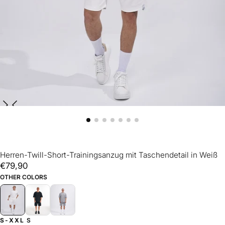
Herren-Twill-Short-Trainingsanzug mit Taschendetail in Weiß
€79,90
Regulärer
€79,90
Preis
OTHER COLORS
S-XXL
S