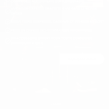
COMPRISES. AUCUN FRAIS SUPPLÉMENTAIRE.
LIVRAISON EXPRESS GRATUITE À VIE DANS LE MONDE
ENTIER
RÉDUCTIONS SURPRISES, CADEAUX ET TIRAGES AU SORT
PRISE EN CHARGE DES COMMANDES PRIORITAIRES
UN ACCESSOIRE OFFERT POUR TOUTE COMMANDE
SUPÉRIEURE À 120 €
Rejoignez-nous
Vous pouvez vous désabonner à tout moment. Pour ce faire, vous trouverez
nos coordonnées dans les mentions légales.
HOMMES