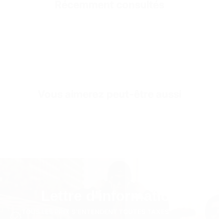
Récemment consultés
Fabric Style
Tissu polaire à 3 fils
Collar/Neck Type
Col Ras Du Cou
SKU
SW3271-s-beige
Vous aimerez peut-être aussi
Lettre d'information
TOUS LES PRIX S'ENTENDENT TOUTES TAXES