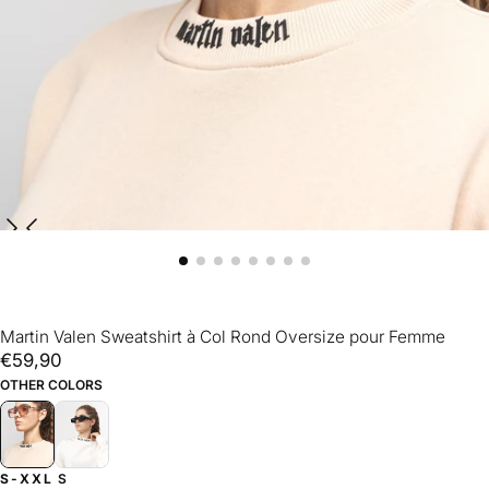
Martin Valen Sweatshirt à Col Rond Oversize pour Femme
€59,90
Prix
€59,90
régulier
OTHER COLORS
S-XXL
S