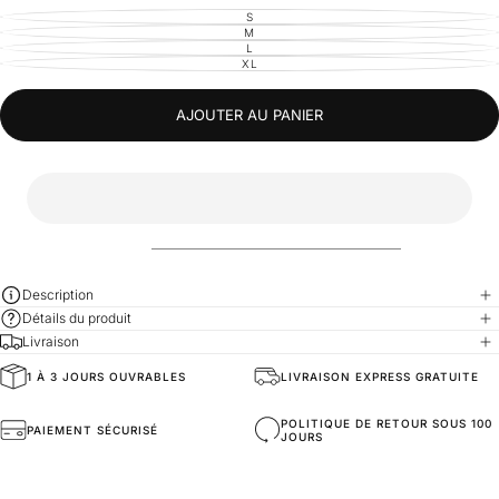
S
VARIANTE
ÉPUISÉE
M
VARIANTE
OU
ÉPUISÉE
L
VARIANTE
INDISPONIBLE
OU
ÉPUISÉE
XL
VARIANTE
INDISPONIBLE
OU
ÉPUISÉE
INDISPONIBLE
OU
INDISPONIBLE
AJOUTER AU PANIER
Description
Détails du produit
Livraison
1 À 3 JOURS OUVRABLES
LIVRAISON EXPRESS GRATUITE
Fit
Coupe Oversize
POLITIQUE DE RETOUR SOUS 100
PAIEMENT SÉCURISÉ
JOURS
Fabric Composition
70% Coton %30 Polyester