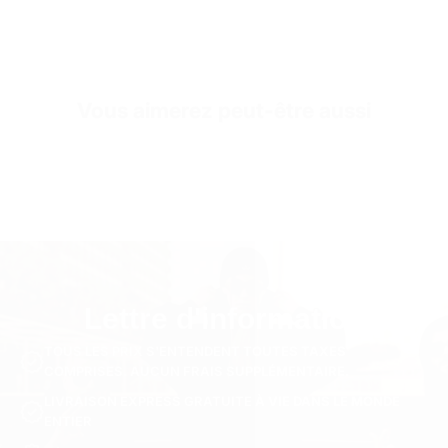
100% Coton
Sleeve Length
Demi-Manches
Collar/Neck Type
Col Ras Du Cou
Vous aimerez peut-être aussi
SKU
TS2938-beige-s
Lettre d'information
TOUS LES PRIX S'ENTENDENT TOUTES TAXES
COMPRISES. AUCUN FRAIS SUPPLÉMENTAIRE.
LIVRAISON EXPRESS GRATUITE À VIE DANS LE MONDE
ENTIER