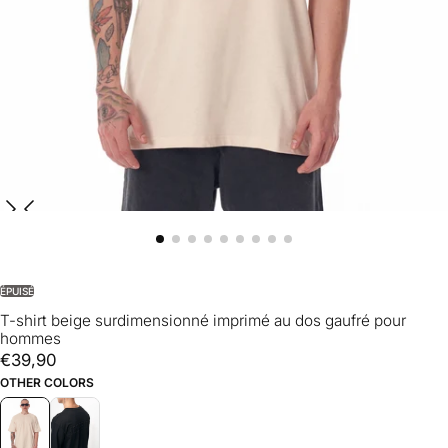
ÉPUISÉ
T-shirt beige surdimensionné imprimé au dos gaufré pour
hommes
€39,90
Prix
€39,90
régulier
OTHER COLORS