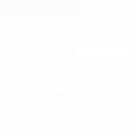
RÉDUCTIONS SURPRISES, CADEAUX ET TIRAGES AU SORT
PRISE EN CHARGE DES COMMANDES PRIORITAIRES
UN ACCESSOIRE OFFERT POUR TOUTE COMMANDE
SUPÉRIEURE À 120 €
Rejoignez-nous
Vous pouvez vous désabonner à tout moment. Pour ce faire, vous trouverez
nos coordonnées dans les mentions légales.
HOMMES
HOMBRES
HOMME
BLANC SNEAKERS
CHAUSSURES EN CUIR
MARTIN VALEN