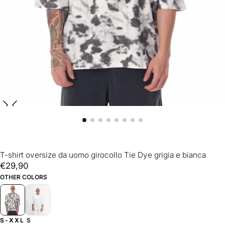
T-shirt oversize da uomo girocollo Tie Dye grigia e bianca
€29,90
Prezzo
€29,90
regolare
OTHER COLORS
S-XXL
S