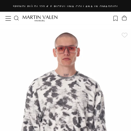
Salta
SPENDI PIÙ DI 120 € E RICEVI UNA COLLANA IN OMAGGIO!
al
contenuto