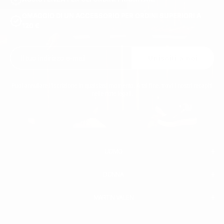
OMAGGIO DI UN ACCESSORIO PER ORDINI SUPERIORI A
120 €
Unisciti a noi
Puoi annullare l'iscrizione in qualsiasi momento. A tal fine, trovi i nostri recapiti
nelle note legali.
UOMO
DONNA
UOMO
BIANCA SNEAKERS
SCARPE IN PELLE UOMO
MARTIN VALEN
PANTALONI
FELPE
MAGLIETTA