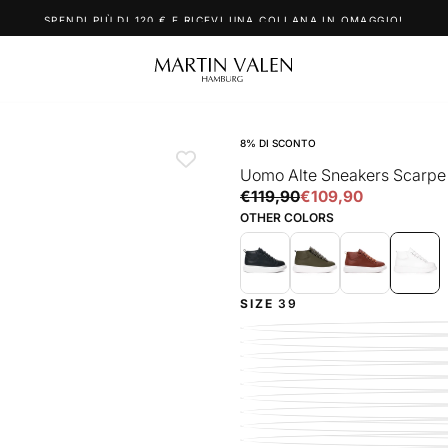
SPENDI PIÙ DI 120 € E RICEVI UNA COLLANA IN OMAGGIO!
8
% DI SCONTO
Uomo Alte Sneakers Scarpe
€109,90
Prezzo
Prezzo
€119,90
€109,90
regolare
di
OTHER COLORS
vendita
SIZE
39