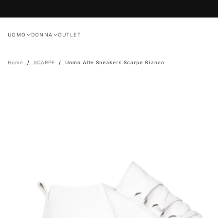
Salta
al
contenuto
UOMO
DONNA
OUTLET
Home
/
SCARPE
/
Uomo Alte Sneakers Scarpe Bianco