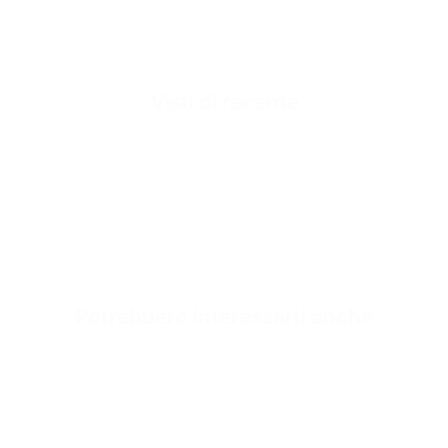
Inner Sole Composition
Inner Sole Padding
SKU
Visti di recente
Il carrello rapido
Non è stato ancora sel
Potrebbero interessarti anche