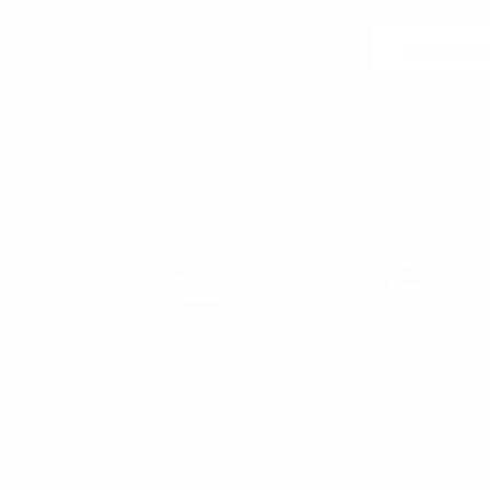
Unisciti a
 annullare l'iscrizione in qualsiasi momento. A tal fine, trovi i nostri recapiti nelle note le
DONNA
DONNA
T-SHIRT DONNA
SCARPE DA SNEAKERS DONNA
TUTA DA GINNASTICA DONNA
FELPE E FELPE CON CAPPUCCIO DONNA