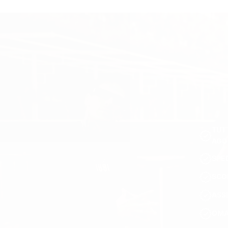
TUTT
AGG
SPE
SCO
ASSI
OMAG