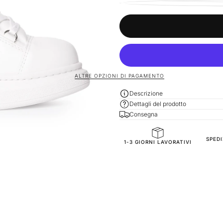
ALTRE OPZIONI DI PAGAMENTO
Descrizione
Dettagli del prodotto
Consegna
SPED
General Composition
1-3 GIORNI LAVORATIVI
Mold Property
Outside
Inside
Sole