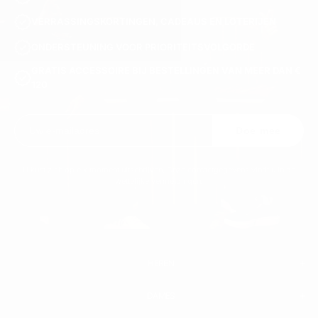
VERRASSINGSKORTINGEN, CADEAUS EN LOTERIJEN
ONDERSTEUNING VOOR PRIORITEITSVOLGORDE
GRATIS ACCESSOIRE BIJ BESTELLINGEN VAN MEER DAN €
120
Doe mee
U kunt zich op elk moment uitschrijven. Onze contactgegevens vindt u in de
wettelijke vermeldingen.
HEREN
DAMES
HEREN
WITTE SNEAKERS