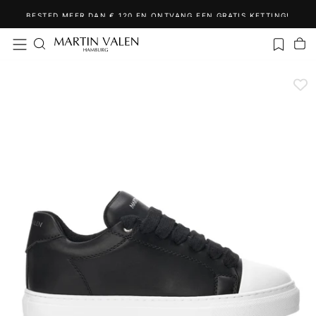
Ga
BESTED MEER DAN € 120 EN ONTVANG EEN GRATIS KETTING!
naar
inhoud