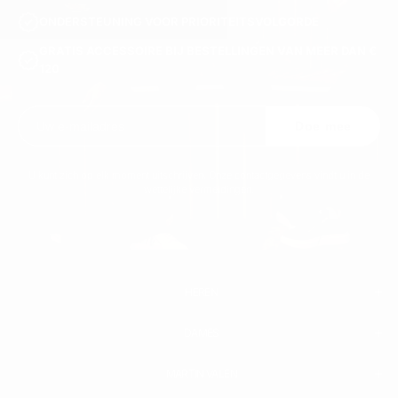
ONDERSTEUNING VOOR PRIORITEITSVOLGORDE
GRATIS ACCESSOIRE BIJ BESTELLINGEN VAN MEER DAN €
120
Doe mee
U kunt zich op elk moment uitschrijven. Onze contactgegevens vindt u in de
wettelijke vermeldingen.
HEREN
DAMES
HEREN
WITTE SNEAKERS
LEEREN SCHOENEN
MARTIN VALEN
BROEK