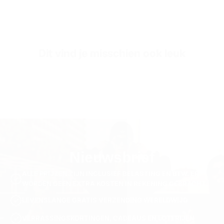
Sleeve Length
Lange Mouw
SKU
OUT2802-gray-s
Dit vind je misschien ook leuk
Nieuwsbrief
ALLE PRIJZEN ZIJN INCLUSIEF BELASTING EN BTW. ER
WORDEN GEEN EXTRA KOSTEN IN REKENING GEBRACHT.
LEVENSLANGE GRATIS VERZENDING WERELDWIJD
VERRASSINGSKORTINGEN, CADEAUS EN LOTERIJEN