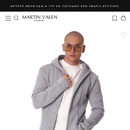
Ga
BESTED MEER DAN € 120 EN ONTVANG EEN GRATIS KETTING!
naar
inhoud