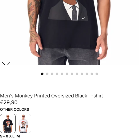
Men's Monkey Printed Oversized Black T-shirt
€29,90
Reguliere
€29,90
prijs
OTHER COLORS
S-XXL
M