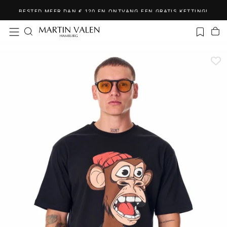
Ga
BESTED MEER DAN € 120 EN ONTVANG EEN GRATIS KETTING!
naar
inhoud