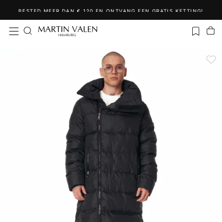
Ga
BESTED MEER DAN € 120 EN ONTVANG EEN GRATIS KETTING!
naar
inhoud