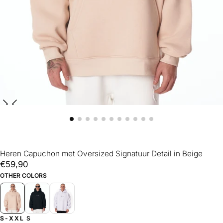
Heren Capuchon met Oversized Signatuur Detail in Beige
€59,90
Reguliere
€59,90
prijs
OTHER COLORS
S-XXL
S