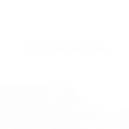
350 GSM 70% katoen 30% polyester
Fabric Style
3-thread fleece stof
Sleeve Length
Lange Mouw
SKU
SW3098-beige-s
Dit vind je misschien ook leuk
Nieuwsbrief
ALLE PRIJZEN ZIJN INCLUSIEF BELASTING EN BTW. ER
WORDEN GEEN EXTRA KOSTEN IN REKENING GEBRACHT.