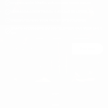
LEVENSLANGE GRATIS VERZENDING WERELDWIJD
VERRASSINGSKORTINGEN, CADEAUS EN LOTERIJEN
ONDERSTEUNING VOOR PRIORITEITSVOLGORDE
GRATIS ACCESSOIRE BIJ BESTELLINGEN VAN MEER DAN €
120
Doe mee
U kunt zich op elk moment uitschrijven. Onze contactgegevens vindt u in de
wettelijke vermeldingen.
HEREN
DAMES
HEREN