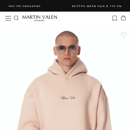
Ga
BESTED MEER DAN € 120 EN ONTVANG EEN GRATIS KETTING!
naar
inhoud