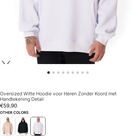
Oversized Witte Hoodie voor Heren Zonder Koord met
Handtekening Detail
€59,90
Reguliere
€59,90
prijs
OTHER COLORS