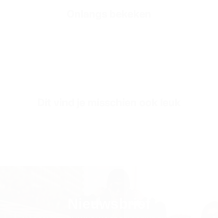
Onlangs bekeken
Fabric Composition
350 GSM 70% katoen 30% polyester
Fabric Style
3-Draads Fleece Stof
SKU
SW3139-white-s
Dit vind je misschien ook leuk
Nieuwsbrief