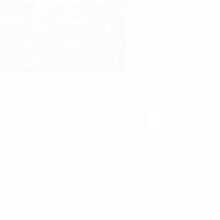
ALLE PRIJZEN ZIJN INCLUSIEF BELASTING EN BTW. ER
WORDEN GEEN EXTRA KOSTEN IN REKENING GEBRACHT.
LEVENSLANGE GRATIS VERZENDING WERELDWIJD
VERRASSINGSKORTINGEN, CADEAUS EN LOTERIJEN
ONDERSTEUNING VOOR PRIORITEITSVOLGORDE
GRATIS ACCESSOIRE BIJ BESTELLINGEN VAN MEER DAN €
120
Doe mee
U kunt zich op elk moment uitschrijven. Onze contactgegevens vindt u in de
wettelijke vermeldingen.
HEREN