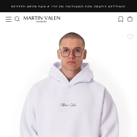
Ga
BESTED MEER DAN € 120 EN ONTVANG EEN GRATIS KETTING!
naar
inhoud