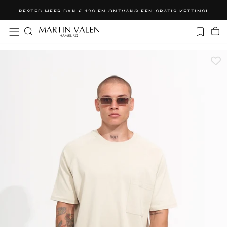
Ga
BESTED MEER DAN € 120 EN ONTVANG EEN GRATIS KETTING!
naar
inhoud