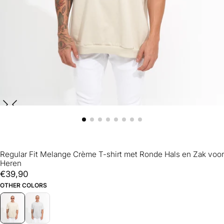
Regular Fit Melange Crème T-shirt met Ronde Hals en Zak voor
Heren
€39,90
Reguliere
€39,90
prijs
OTHER COLORS