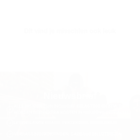
Pattern
Gemêleerd Patroon
SKU
TS3259-s-cream
Dit vind je misschien ook leuk
Nieuwsbrief
ALLE PRIJZEN ZIJN INCLUSIEF BELASTING EN BTW. ER
WORDEN GEEN EXTRA KOSTEN IN REKENING GEBRACHT.
LEVENSLANGE GRATIS VERZENDING WERELDWIJD
VERRASSINGSKORTINGEN, CADEAUS EN LOTERIJEN