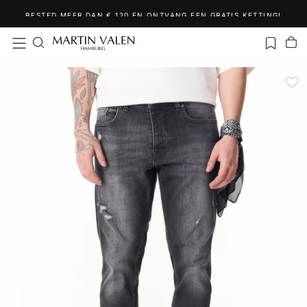
Ga
BESTED MEER DAN € 120 EN ONTVANG EEN GRATIS KETTING!
naar
inhoud