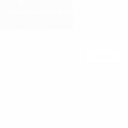
LEVENSLANGE GRATIS VERZENDING WERELDWIJD
VERRASSINGSKORTINGEN, CADEAUS EN LOTERIJEN
ONDERSTEUNING VOOR PRIORITEITSVOLGORDE
GRATIS ACCESSOIRE BIJ BESTELLINGEN VAN MEER DAN €
120
Doe mee
U kunt zich op elk moment uitschrijven. Onze contactgegevens vindt u in de
wettelijke vermeldingen.
HEREN
DAMES
HEREN