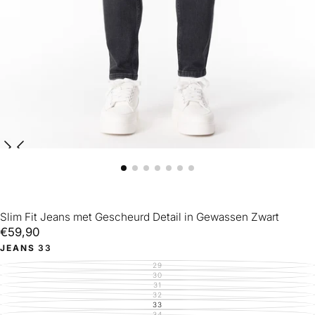
Slim Fit Jeans met Gescheurd Detail in Gewassen Zwart
€59,90
Reguliere
€59,90
prijs
JEANS
33
29
VARIANT
UITVERKOCHT
30
VARIANT
OF
UITVERKOCHT
31
VARIANT
NIET
OF
UITVERKOCHT
32
BESCHIKBAAR
VARIANT
NIET
OF
UITVERKOCHT
33
BESCHIKBAAR
VARIANT
NIET
OF
UITVERKOCHT
34