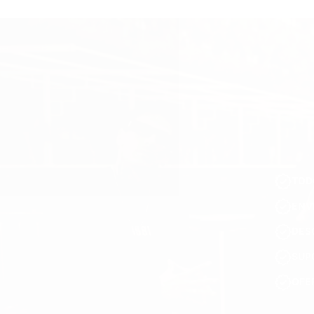
TOD
ENV
DES
SUP
OFE