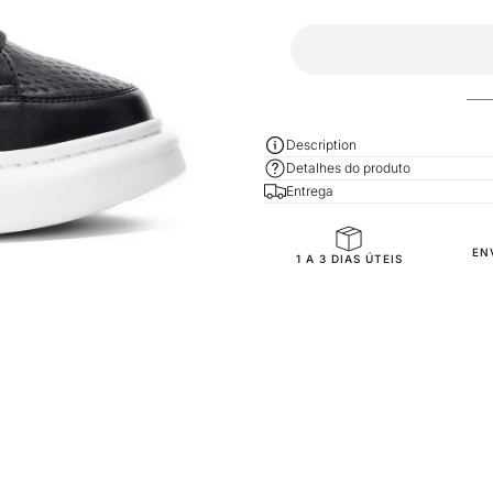
Description
Detalhes do produto
Entrega
General Composition
EN
1 A 3 DIAS ÚTEIS
Mold Property
Outside
Inside
Sole
Sole Height
Inner Sole Composition
Inner Sole Padding