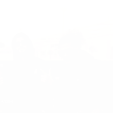
IS.
A 120 €