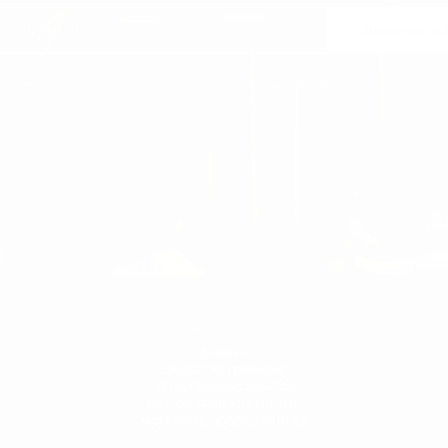
Junte-se a
de cancelar a sua subscrição a qualquer momento. Para tal, consulte os nossos dados
contacto no aviso legal.
MULHERES
MULHER
CAMISETAS FEMININAS
TÊNIS FEMININO SAPATOS
FATO DE TREINO DE MULHER
MOLETOM E HOODIES MULHER