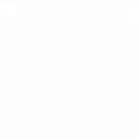
 nós
 de
MARTIN VALEN
SOBRE NÓS
ENTREGA
CANCELAMENTO E DEVOLUÇÃO
CONTACTO
POLÍTICA DE PRIVACIDADE
PAGAMENTO SEGURO