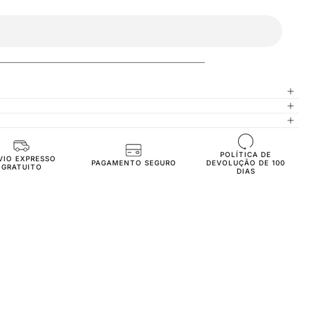
POLÍTICA DE
Handmade Sneakers
VIO EXPRESSO
PAGAMENTO SEGURO
DEVOLUÇÃO DE 100
GRATUITO
DIAS
Healthy and Comfortable
O₂ Holes for Breathability
Premium Soft Calf Leather
Shock Absorbing Poly Sole
3-4 CM (Depends on Size)
Shock Absorbing Insole
100% Genuine Soft Calf Leather