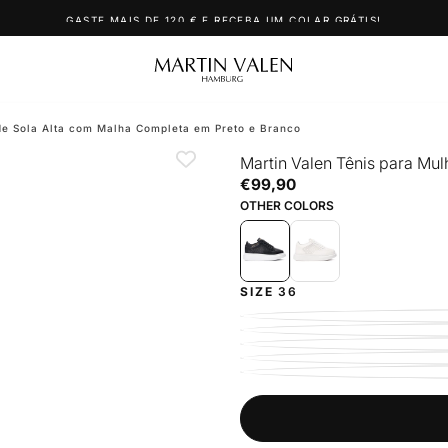
GASTE MAIS DE 120 € E RECEBA UM COLAR GRÁTIS!
de Sola Alta com Malha Completa em Preto e Branco
Martin Valen Tênis para Mu
€99,90
Regular
€99,90
price
OTHER COLORS
SIZE
36