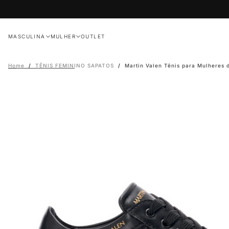
Skip
to
content
MASCULINA
MULHER
OUTLET
Home
/
TÊNIS FEMININO SAPATOS
/
Martin Valen Tênis para Mulheres 