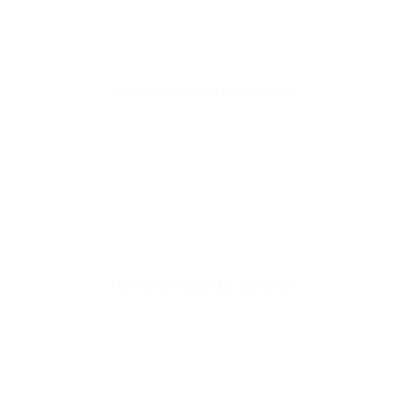
SKU
Vistos recentemente
Quick cart is
No product has 
Também pode gostar