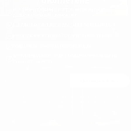
бюллетень
ВСЕ ЦЕНЫ УКАЗАНЫ С УЧЕТОМ НАЛОГОВ И НДС.
ДОПОЛНИТЕЛЬНЫХ СБОРОВ НЕТ.
БЕСПЛАТНАЯ ЭКСПРЕСС-ДОСТАВКА ПО ВСЕМУ МИРУ
НЕОЖИДАННЫЕ СКИДКИ, ПОДАРКИ И РОЗЫГРЫШИ
ПОДДЕРЖКА ПРИОРИТЕТНОГО ПОРЯДКА
БЕСПЛАТНЫЙ АКСЕССУАР В ПОДАРОК ПРИ ЗАКАЗЕ НА
СУММУ ОТ 120 ЕВРО
Присоединяйтесь
Вы можете отказаться от подписки в любой момент. Для этого, пожалуйста,
ознакомьтесь с нашими контактными данными в разделе «Правовая
информация».