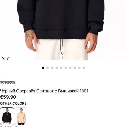
SOLD OUT
Черный Оверсайз Свитшот с Вышивкой 1881
€59,90
Regular
€59,90
price
OTHER COLORS