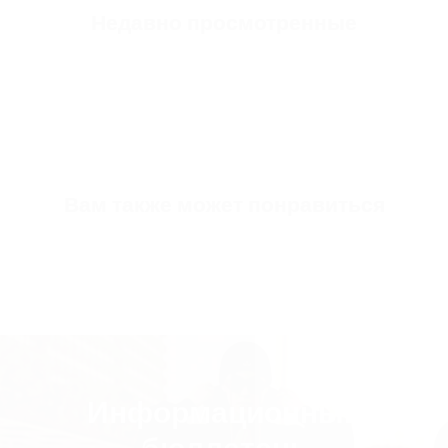
Недавно просмотренные
Fit
Посадка "оверсайз
Fabric Composition
100% хлопок
SKU
SW3461-s-black
Вам также может понравиться
Информационный