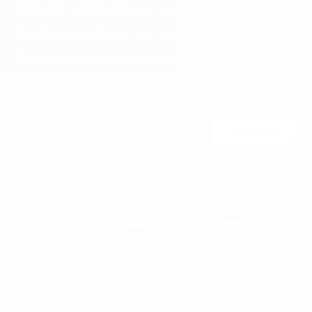
DÜNYA ÇAPINDA ÖMÜR BOYU HIZLI KARGO
SÜRPRIZ INDIRIMLER, HEDIYELER VE ÇEKILIŞLER
ÖNCELIK SIRASINA GÖRE DESTEK
5.000₺ ÜZERI ALIŞVERIŞLERDE T-SHIRT HEDIYE!
Kayıt Ol
İstediğiniz zaman abonelikten çıkabilirsiniz. Bunun için lütfen yasal bildirim
bölümünde yer alan iletişim bilgilerimize bakın.
ERKEK
KADIN
ERKEK
BEYAZ SNEAKER