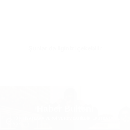
350 GSM %70 Pamuk %30 Polyester
Fabric Style
3 İplikli İçi Pamuklu Kumaş
Sleeve Length
Uzun Kol
Collar/Neck Type
O-Yaka
Şunlar da ilginizi çekebilir
SKU
SW2845-cream-s
Haber Bülteni
TÜM FIYATLARA VERGI VE KDV DAHILDIR. EKSTRA ÜCRET
YOKTUR.