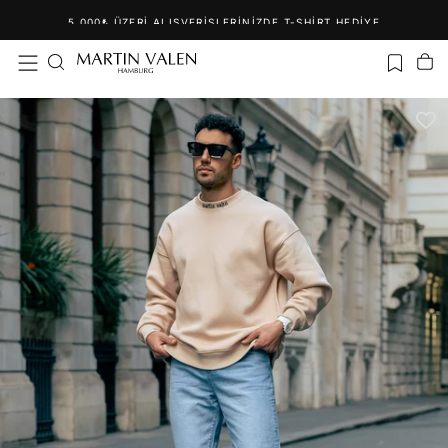
İçeriğe
5.000₺ ÜZERI ALIŞVERIŞLERINIZDE T-SHIRT HEDIYE
geç