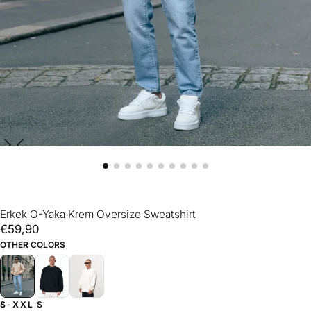
Erkek O-Yaka Krem Oversize Sweatshirt
€59,90
Normal
€59,90
fiyat
OTHER COLORS
S-XXL
S