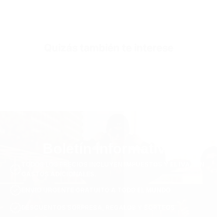
Sleeve Length
Manga corta
Collar/Neck Type
Cuello redondo
Quizás también te interese
SKU
TS3041-black-s
Boletín informativo
TODOS LOS PRECIOS INCLUYEN IMPUESTOS Y EL IVA. SIN
GASTOS ADICIONALES.
ENVÍO URGENTE GRATUITO A TODO EL MUNDO
DESCUENTOS SORPRESA, REGALOS Y SORTEOS