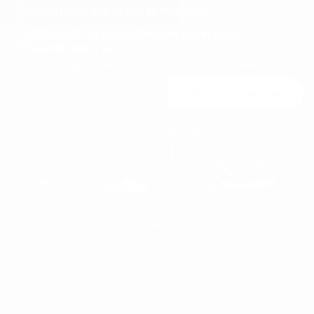
ASISTENCIA POR ORDEN DE PRIORIDAD
REGALO DE UN ACCESORIO CON LOS PEDIDOS
SUPERIORES A 120 €
Únete a nosotros
Puede darse de baja en cualquier momento. Para ello, encontrará nuestros
datos de contacto en el aviso legal.
HOMBRES
MUJERES
HOMBRE
BLANCO SNEAKERS
ZAPATILLAS DE CUERO
MARTIN VALEN
PANTALONES
SUDADERAS