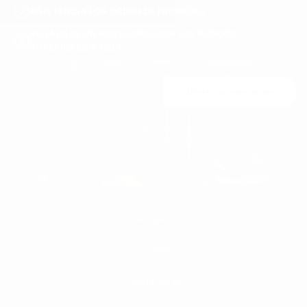
ASISTENCIA POR ORDEN DE PRIORIDAD
REGALO DE UN ACCESORIO CON LOS PEDIDOS
SUPERIORES A 120 €
Únete a nosotros
Puede darse de baja en cualquier momento. Para ello, encontrará nuestros
datos de contacto en el aviso legal.
HOMBRES
MUJERES
HOMBRE
BLANCO SNEAKERS
ZAPATILLAS DE CUERO
MARTIN VALEN
PANTALONES
SUDADERAS