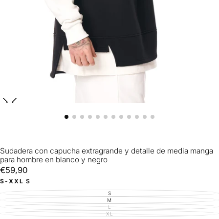
Sudadera con capucha extragrande y detalle de media manga
para hombre en blanco y negro
€59,90
Precio
€59,90
regular
S-XXL
S
S
VARIANTE
AGOTADA
M
VARIANTE
O
AGOTADA
L
VARIANTE
NO
O
AGOTADA
XL
DISPONIBLE
VARIANTE
NO
O