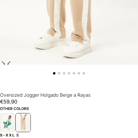
Oversized Jogger Holgado Beige a Rayas
€59,90
Precio
€59,90
regular
OTHER COLORS
S-XXL
S