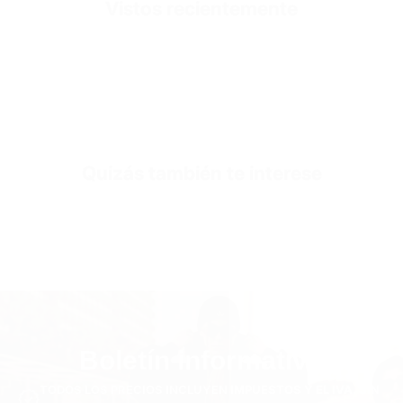
Vistos recientemente
Fit
Ajuste Oversize
Fabric Composition
100% Algodón
SKU
JOG3160-beige-s
Quizás también te interese
Boletín informativo
TODOS LOS PRECIOS INCLUYEN IMPUESTOS Y EL IVA. SIN