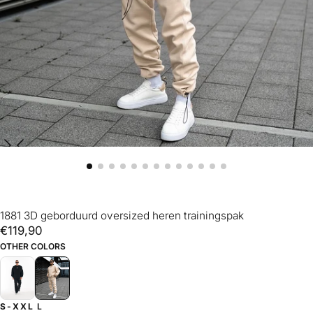
1881 3D geborduurd oversized heren trainingspak
€119,90
Reguliere
€119,90
prijs
OTHER COLORS
S-XXL
L