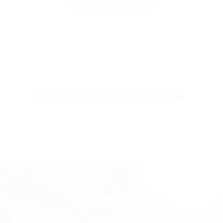
Onlangs bekeken
Fit
Oversized Pasvorm
Fabric Composition
100% Katoen
Collar/Neck Type
Ronde Hals
SKU
TS3186-l-beige
Dit vind je misschien ook leuk
Nieuwsbrief
ALLE PRIJZEN ZIJN INCLUSIEF BELASTING EN BTW. ER