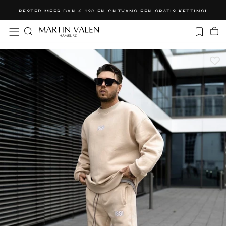
Ga
BESTED MEER DAN € 120 EN ONTVANG EEN GRATIS KETTING!
naar
inhoud