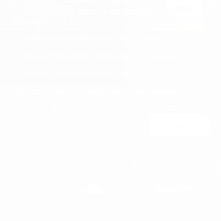
TÜM FIYATLARA VERGI VE KDV DAHILDIR. EKSTRA ÜCRET
YOKTUR.
DÜNYA ÇAPINDA ÖMÜR BOYU HIZLI KARGO
SÜRPRIZ INDIRIMLER, HEDIYELER VE ÇEKILIŞLER
ÖNCELIK SIRASINA GÖRE DESTEK
5.000₺ ÜZERI ALIŞVERIŞLERDE T-SHIRT HEDIYE!
Kayıt Ol
İstediğiniz zaman abonelikten çıkabilirsiniz. Bunun için lütfen yasal bildirim
bölümünde yer alan iletişim bilgilerimize bakın.
ERKEK