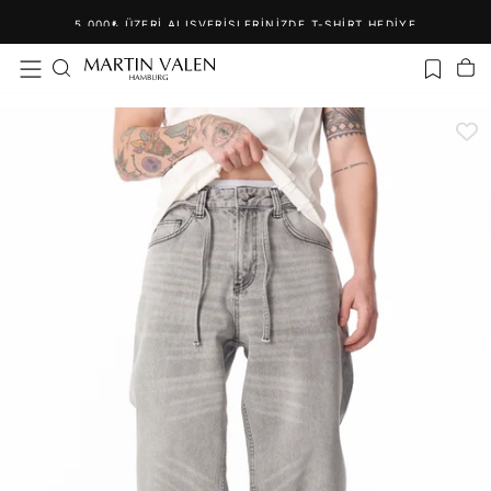
İçeriğe
5.000₺ ÜZERI ALIŞVERIŞLERINIZDE T-SHIRT HEDIYE
geç