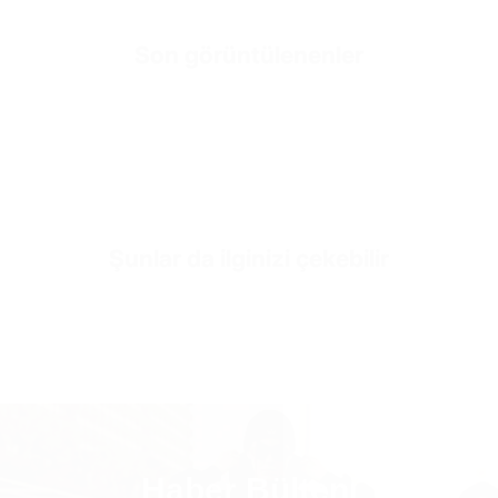
Fit
Bol Kesim
Son görüntülenenler
SKU
JN3676-30-gray
Şunlar da ilginizi çekebilir
Haber Bülteni