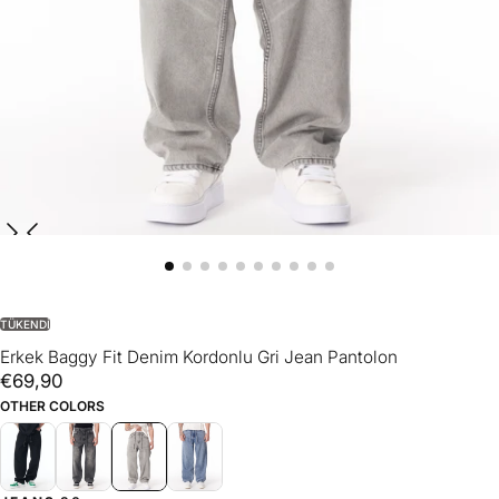
TÜKENDI
Erkek Baggy Fit Denim Kordonlu Gri Jean Pantolon
€69,90
Normal
€69,90
fiyat
OTHER COLORS