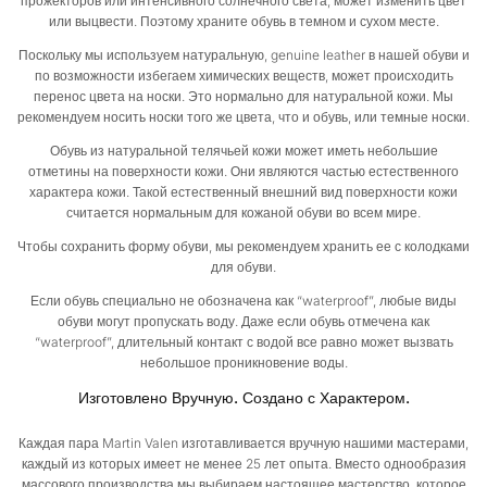
прожекторов или интенсивного солнечного света, может изменить цвет
или выцвести. Поэтому храните обувь в темном и сухом месте.
Поскольку мы используем натуральную, genuine leather в нашей обуви и
по возможности избегаем химических веществ, может происходить
перенос цвета на носки. Это нормально для натуральной кожи. Мы
рекомендуем носить носки того же цвета, что и обувь, или темные носки.
Обувь из натуральной телячьей кожи может иметь небольшие
отметины на поверхности кожи. Они являются частью естественного
характера кожи. Такой естественный внешний вид поверхности кожи
считается нормальным для кожаной обуви во всем мире.
Чтобы сохранить форму обуви, мы рекомендуем хранить ее с колодками
для обуви.
Если обувь специально не обозначена как “waterproof”, любые виды
обуви могут пропускать воду. Даже если обувь отмечена как
“waterproof”, длительный контакт с водой все равно может вызвать
небольшое проникновение воды.
Изготовлено Вручную. Создано с Характером.
Каждая пара Martin Valen изготавливается вручную нашими мастерами,
каждый из которых имеет не менее 25 лет опыта. Вместо однообразия
массового производства мы выбираем настоящее мастерство, которое