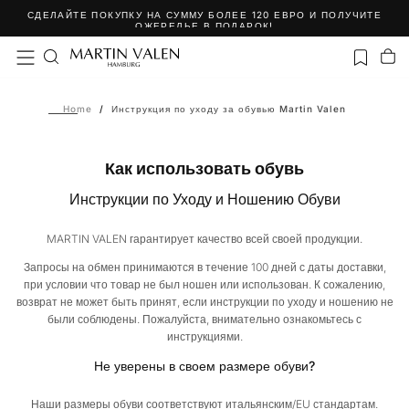
СДЕЛАЙТЕ ПОКУПКУ НА СУММУ БОЛЕЕ 120 ЕВРО И ПОЛУЧИТЕ
Skip
ОЖЕРЕЛЬЕ В ПОДАРОК!
to
content
Home
/
Инструкция по уходу за обувью Martin Valen
Как использовать обувь
Инструкции по Уходу и Ношению Обуви
MARTIN VALEN гарантирует качество всей своей продукции.
Запросы на обмен принимаются в течение 100 дней с даты доставки,
при условии что товар не был ношен или использован. К сожалению,
возврат не может быть принят, если инструкции по уходу и ношению не
были соблюдены. Пожалуйста, внимательно ознакомьтесь с
инструкциями.
Не уверены в своем размере обуви?
Наши размеры обуви соответствуют итальянским/EU стандартам.